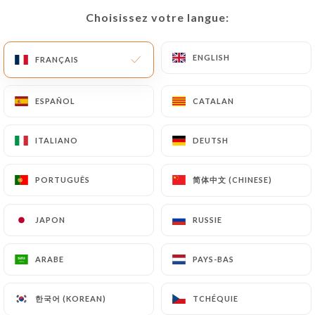
Choisissez votre langue:
Choisissez votre langue:
ENGLISH
ENGLISH
FRANÇAIS
FRANÇAIS
ESPAÑOL
ESPAÑOL
CATALAN
CATALAN
ITALIANO
ITALIANO
DEUTSH
DEUTSH
简体中文 (CHINESE)
简体中文 (CHINESE)
PORTUGUÊS
PORTUGUÊS
JAPON
JAPON
RUSSIE
RUSSIE
ARABE
ARABE
PAYS-BAS
PAYS-BAS
한국어 (KOREAN)
한국어 (KOREAN)
TCHÉQUIE
TCHÉQUIE