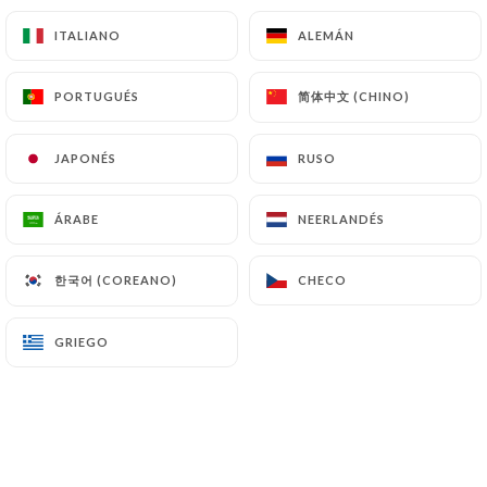
Crevettes (ou noix de St-Jacques) au curry et
ITALIANO
ITALIANO
ALEMÁN
ALEMÁN
lait de coco
Shrimps (or scallops) with curry and coconut sauce
简体中文 (CHINO)
简体中文 (CHINO)
PORTUGUÉS
PORTUGUÉS
26€
JAPONÉS
JAPONÉS
RUSO
RUSO
Poulet grillé à la citronnelle
Grilled chicken with citronella
ÁRABE
ÁRABE
NEERLANDÉS
NEERLANDÉS
25€
한국어 (COREANO)
한국어 (COREANO)
CHECO
CHECO
Poulet (ou canard) sauté à la citronnelle
Sauted chicken (or duck) with citronella
GRIEGO
GRIEGO
25€
Poisson vapeur dans une feuille de bananier
Fish steamed cooked in banana leaves packet