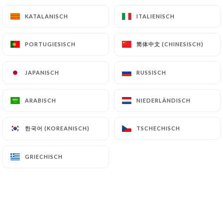
Crevettes (ou noix de St-Jacques) au curry et
KATALANISCH
KATALANISCH
ITALIENISCH
ITALIENISCH
lait de coco
Shrimps (or scallops) with curry and coconut sauce
简体中文 (CHINESISCH)
简体中文 (CHINESISCH)
PORTUGIESISCH
PORTUGIESISCH
26€
JAPANISCH
JAPANISCH
RUSSISCH
RUSSISCH
Poulet grillé à la citronnelle
Grilled chicken with citronella
ARABISCH
ARABISCH
NIEDERLÄNDISCH
NIEDERLÄNDISCH
25€
한국어 (KOREANISCH)
한국어 (KOREANISCH)
TSCHECHISCH
TSCHECHISCH
Poulet (ou canard) sauté à la citronnelle
Sauted chicken (or duck) with citronella
GRIECHISCH
GRIECHISCH
25€
Poisson vapeur dans une feuille de bananier
Fish steamed cooked in banana leaves packet