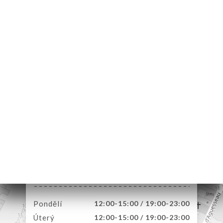
MŮ
VOVAT
ERIE
ENZE
ÍDKA
E
E
TAKT
5 Rue des Saussaies
75008 Paris France
Pondělí
12:00-15:00 / 19:00-23:00
Úterý
12:00-15:00 / 19:00-23:00