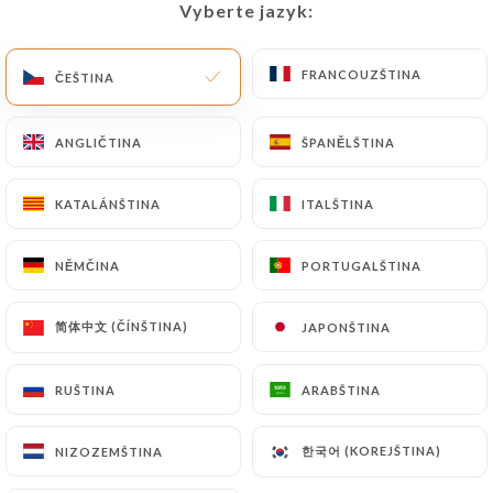
Vyberte jazyk:
Vyberte jazyk:
CS
NABÍDKA
FRANCOUZŠTINA
FRANCOUZŠTINA
ČEŠTINA
ČEŠTINA
ANGLIČTINA
ANGLIČTINA
ŠPANĚLŠTINA
ŠPANĚLŠTINA
/
DOMŮ
KONTAKT
KATALÁNŠTINA
KATALÁNŠTINA
ITALŠTINA
ITALŠTINA
Kontakt
NĚMČINA
NĚMČINA
PORTUGALŠTINA
PORTUGALŠTINA
简体中文 (ČÍNŠTINA)
简体中文 (ČÍNŠTINA)
JAPONŠTINA
JAPONŠTINA
RUŠTINA
RUŠTINA
ARABŠTINA
ARABŠTINA
Chez Ly Saussaies
한국어 (KOREJŠTINA)
한국어 (KOREJŠTINA)
NIZOZEMŠTINA
NIZOZEMŠTINA