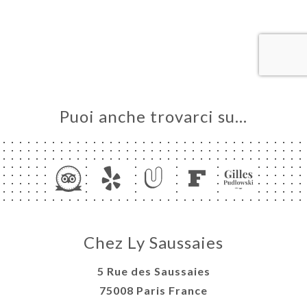
LE
NOTA
ERIA
SIONE
NU
E
Puoi anche trovarci su…
E
ATTO
Chez Ly Saussaies
5 Rue des Saussaies
75008 Paris France